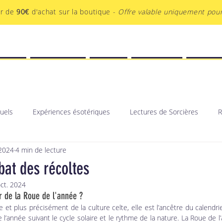
ir de
90€
d'achat sur la boutique -
Offre valable uniquement pour
EATIF
BOUTIQUE
BLOG
PODCAST
AU-DEL
tuels
Expériences ésotériques
Lectures de Sorcières
R
2024
4 min de lecture
bat des récoltes
ct. 2024
r de la Roue de l'année ?
 et plus précisément de la culture celte, elle est l’ancêtre du calendrier
année suivant le cycle solaire et le rythme de la nature. La Roue de l