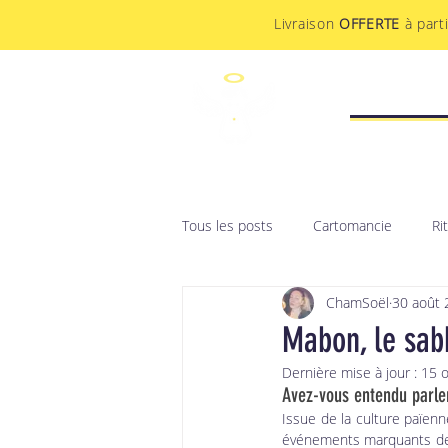
Livraison
OFFERTE
à part
STUDIO CR
Tous les posts
Cartomancie
Ri
ChamSoël
30 août 
F.A.Q ésotérique
Sabbat
Mabon, le sab
Dernière mise à jour :
15 o
Avez-vous entendu parle
Issue de la culture païenne
événements marquants de l’