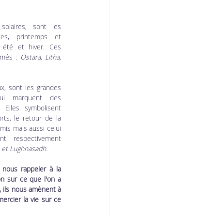
solaires, sont les 
es, printemps et 
été et hiver. Ces 
més : 
Ostara, Litha, 
x, sont les grandes 
qui marquent des 
Elles symbolisent 
ts, le retour de la 
is mais aussi celui 
t respectivement 
 et Lughnasadh.
nous rappeler à la 
on sur ce que l'on a 
 ils nous amènent à 
rcier la vie sur ce 