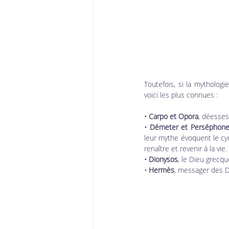
Toutefois, si la mythologi
voici les plus connues :
• Carpo et Opora
, déesses
• Démeter et Perséphon
leur mythe évoquent le cyc
renaître et revenir à la vie.
• Dionysos
, le Dieu grecqu
• Hermès
, messager des D