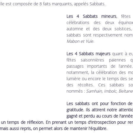
 Elle est composée de 8 faits marquants, appelés Sabbats.
Les 4 Sabbats mineurs
, fêtes 
célébrations des deux équinox
automne et des deux solstices, 
sabbats sont respectivement nom
Mabon et Yule.
Les 4 Sabbats majeurs 
quant à eu
fêtes saisonnières païennes 
passages importants de l’année. 
notamment, la célébration des mor
lumière ou encore le temps des sem
des récoltes. Ces sabbats son
nommés : 
Samhain, Imbolc, Beltane
Les sabbats ont pour fonction de 
gratitude. Ils attirent notre attenti
gagné et perdu au cours de l'année,
e un temps de réflexion. En prenant un temps d'introspection pour reme
mais aussi repris, on permet alors de maintenir l'équilibre.