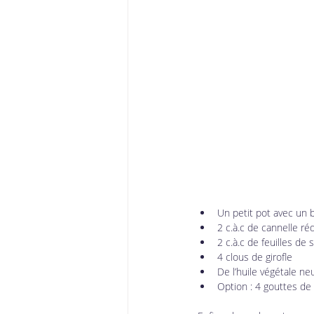
Un petit pot avec un
2 c.à.c de cannelle r
2 c.à.c de feuilles d
4 clous de girofle
De l’huile végétale ne
Option : 4 gouttes d