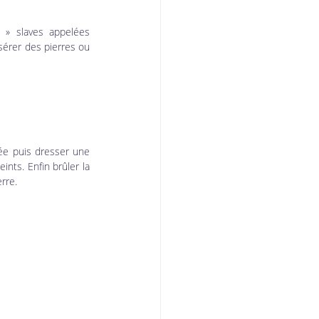
» slaves appelées 
érer des pierres ou 
lée puis dresser une 
ints. Enfin brûler la 
rre.