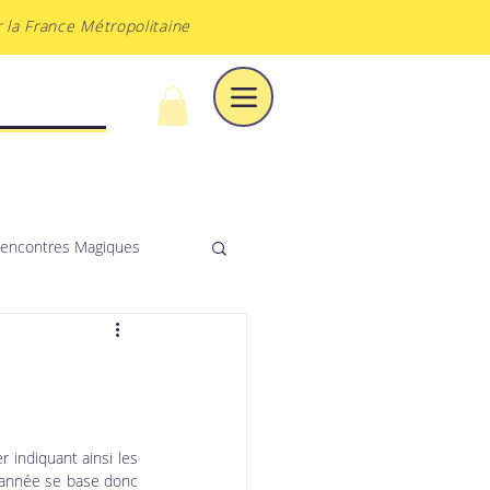
 la France Métropolitaine
À DU VOILE
encontres Magiques
 indiquant ainsi les 
’année se base donc 