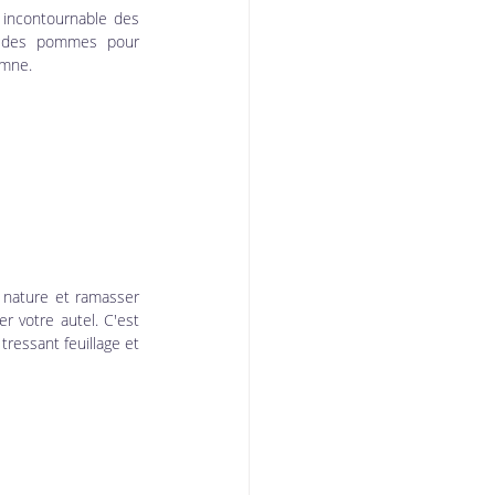
 incontournable des 
y des pommes pour 
omne.
a nature et ramasser 
r votre autel. C'est 
ressant feuillage et 