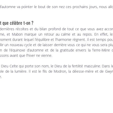
d’automne va pointer le bout de son nez ces prochains jours, nous allo
t que célèbre t-on ?
rnières récoltes et du bilan profond de tout ce que vous avez accomp
me, et Mabon marque un retour au calme et au repos. En effet, les 
moment durant lequel l’équilibre et l’harmonie règnent. Il est temps pour 
llir un nouveau cycle et de laisser derrière vous ce qui ne vous sera plu
ion de l’équinoxe d’automne et de la gratitude envers la Terre-Mère
ssons avant que l’hiver ne vienne.
Dieu Celte qui porte son nom, le Dieu de la fertilité masculine. Dans l
e de la lumière. Il est le fils de Modron, la déesse-mère et de Gwy
e.