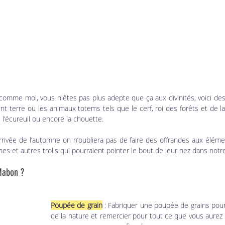
mme moi, vous n'êtes pas plus adepte que ça aux divinités, voici de
ent terre ou les animaux totems tels que le cerf, roi des forêts et de l
 l’écureuil ou encore la chouette. 
rivée de l’automne on n’oubliera pas de faire des offrandes aux élément
es et autres trolls qui pourraient pointer le bout de leur nez dans notre
 Mabon ?
Poupée de grain
 : Fabriquer une poupée de grains pour
de la nature et remercier pour tout ce que vous aurez p