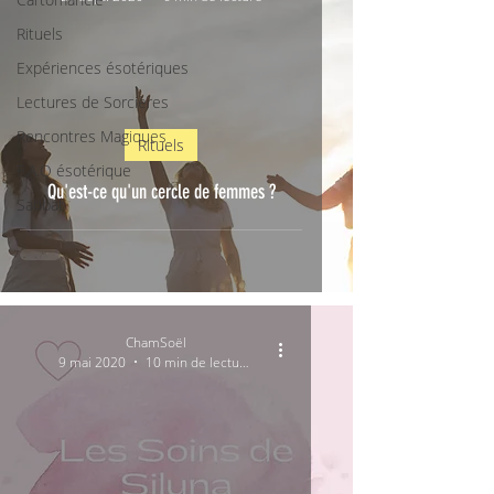
Rituels
Expériences ésotériques
Lectures de Sorcières
Rencontres Magiques
Rituels
F.A.Q ésotérique
Qu'est-ce qu'un cercle de femmes ?
Sabbat
ChamSoël
9 mai 2020
10 min de lecture