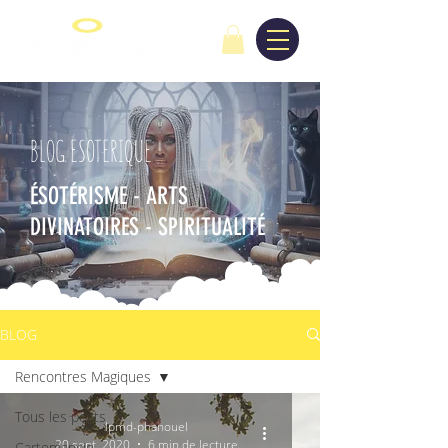
BLOG ESOTERIQUE
ÉSOTÉRISME - ARTS
DIVINATOIRES - SPIRITUALITÉ
BLOG
Rencontres Magiques
Tous les posts
lpmd-phanouel
20 sept. 2020
6 min de lecture
Cartomancie