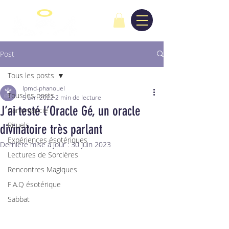
Post
Tous les posts
lpmd-phanouel
Tous les posts
5 avr. 2022
2 min de lecture
J’ai testé l’Oracle Gé, un oracle
Cartomancie
Rituels
divinatoire très parlant
Expériences ésotériques
Dernière mise à jour :
30 juin 2023
Lectures de Sorcières
Rencontres Magiques
F.A.Q ésotérique
Sabbat