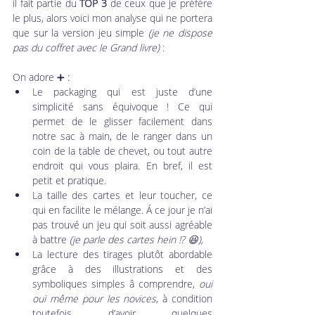
il fait partie du 
TOP 3
 de ceux que je préfère 
le plus, alors voici mon analyse qui ne portera 
que sur la version jeu simple
 (je ne dispose 
pas du coffret avec le Grand livre)
 :
On adore ➕ :
Le packaging qui est juste d’une 
simplicité sans équivoque ! Ce qui 
permet de le glisser facilement dans 
notre sac à main, de le ranger dans un 
coin de la table de chevet, ou tout autre 
endroit qui vous plaira. En bref, il est 
petit et pratique.
La taille des cartes et leur toucher, ce 
qui en facilite le mélange. Á ce jour je n’ai 
pas trouvé un jeu qui soit aussi agréable 
à battre 
(je parle des cartes hein !? 😆),
La lecture des tirages plutôt abordable 
grâce à des illustrations et des 
symboliques simples â comprendre, 
oui 
oui même pour les novices
, à condition 
toutefois d’avoir quelques 