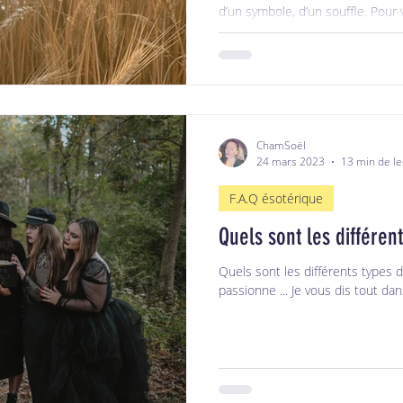
d’un symbole, d’un souffle. Pour
boutique — mais surtout à mieu
de pratiquer — j’ai imaginé six E
Ils ne disent pas qui vous êtes, 
moment : intuition, introspection, cré
article, je vous propose de plon
puis de découvrir lequel réso
ChamSoël
24 mars 2023
13 min de le
F.A.Q ésotérique
Quels sont les différen
Quels sont les différents types 
passionne ... Je vous dis tout dan