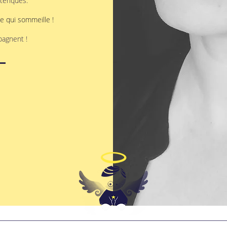
tériques.
e qui sommeille !
pagnent !