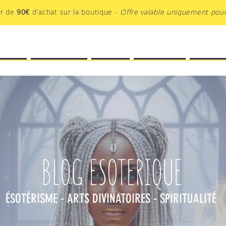
ir de
90€
d'achat sur la boutique -
Offre valable uniquement pour
EATIF
BOUTIQUE
BLOG
PODCAST
AU-DEL
BLOG ESOTERIQUE
ÉSOTÉRISME - ARTS DIVINATOIRES - SPIRITUALITÉ