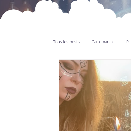
Tous les posts
Cartomancie
Ri
F.A.Q ésotérique
Sabbat