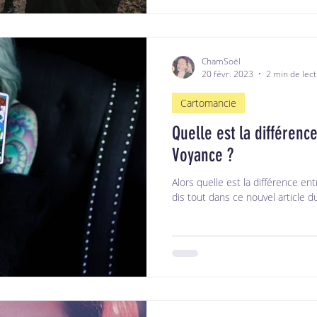
ChamSoël
20 févr. 2023
2 min de lec
Cartomancie
Quelle est la différenc
Voyance ?
Alors quelle est la différence en
dis tout dans ce nouvel article du