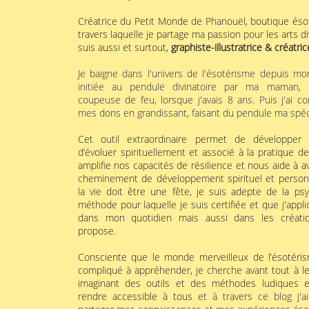
Créatrice du Petit Monde de Phanouël, boutique ésot
travers laquelle je partage ma passion pour les arts di
suis aussi et surtout,
graphiste-illustratrice & créatrice
Je baigne dans l'univers de l'ésotérisme depuis mo
initiée au pendule divinatoire par ma maman, 
coupeuse de feu, lorsque j'avais 8 ans. Puis j'ai c
mes dons en grandissant, faisant du pendule ma spéci
Cet outil extraordinaire permet de développer 
d’évoluer spirituellement et associé à la pratique de
amplifie nos capacités de résilience et nous aide à 
cheminement de développement spirituel et person
la vie doit être une fête, je suis adepte de la psy
méthode pour laquelle je suis certifiée et que j'appli
dans mon quotidien mais aussi dans les créati
propose.
Consciente que le monde merveilleux de l’ésotéri
compliqué à appréhender, je cherche avant tout à l
imaginant des outils et des méthodes ludiques et
rendre accessible à tous
et à travers ce blog j'