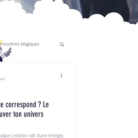
encontres Magiques
ure
te correspond ? Le
uver ton univers
aque création naît d’une énergie,