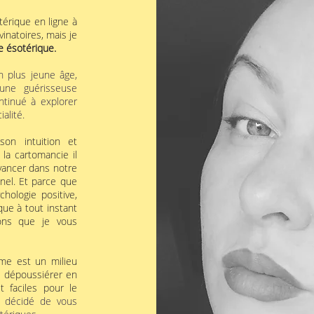
érique en ligne à
vinatoires, mais je
 ésotérique.​ ​
n plus jeune âge,
une guérisseuse
ontinué à explorer
alité.
son intuition et
 la cartomancie il
avancer dans notre
nel. Et parce que
chologie positive,
que à tout instant
ons que je vous
sme est un milieu
e dépoussiérer en
 faciles pour le
ai décidé de vous