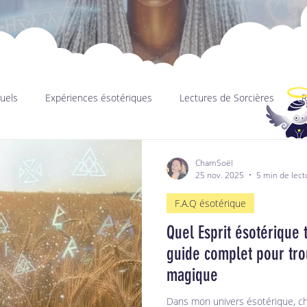
tuels
Expériences ésotériques
Lectures de Sorcières
R
ChamSoël
25 nov. 2025
5 min de lect
F.A.Q ésotérique
Quel Esprit ésotérique 
guide complet pour tro
magique
Dans mon univers ésotérique, ch