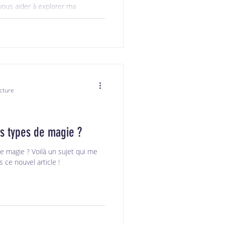
 vous aider à explorer ma
x comprendre votre propre façon
sprits, six chemins, six ambiances.
mais ce qui vous appelle en ce
ativité, guidance… Dans cet
ger dans chacun de ces Esprits,
cture
ts types de magie ?
de magie ? Voilà un sujet qui me
s ce nouvel article !