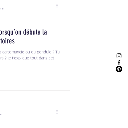
ure
lorsqu’on débute la
toires
la cartomancie ou du pendule ? Tu
 ? Je t’explique tout dans cet
re