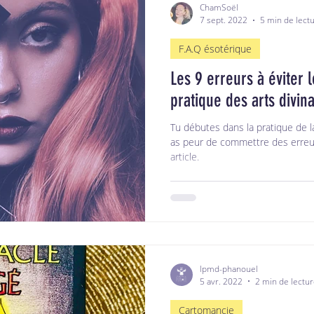
ChamSoël
7 sept. 2022
5 min de lect
F.A.Q ésotérique
Les 9 erreurs à éviter 
pratique des arts divina
Tu débutes dans la pratique de 
as peur de commettre des erreurs
article.
lpmd-phanouel
5 avr. 2022
2 min de lectu
Cartomancie