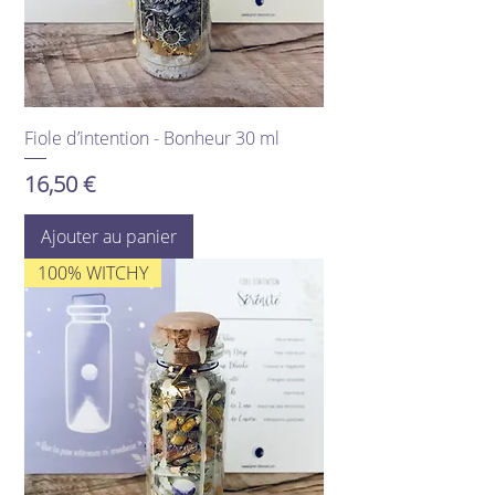
Fiole d’intention - Bonheur 30 ml
Prix
16,50 €
Ajouter au panier
100% WITCHY