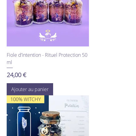
Fiole d’intention - Rituel Protection 50
ml
Prix
24,00 €
Ajouter au panier
100% WITCHY