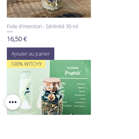
Fiole d’intention - Sérénité 30 ml
Prix
16,50 €
Ajouter au panier
100% WITCHY