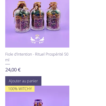
Fiole d’intention - Rituel Prospérité 50
ml
Prix
24,00 €
Ajouter au panier
100% WITCHY