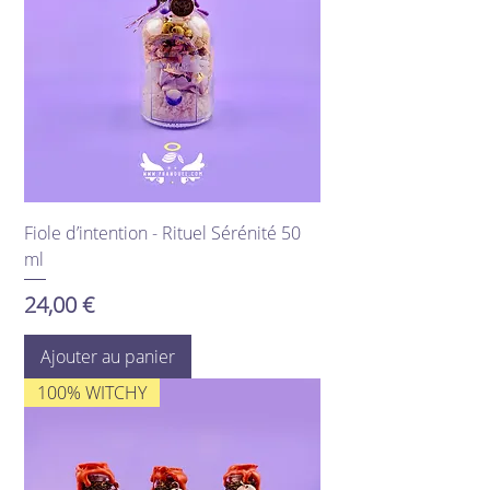
Fiole d’intention - Rituel Sérénité 50
ml
Prix
24,00 €
Ajouter au panier
100% WITCHY