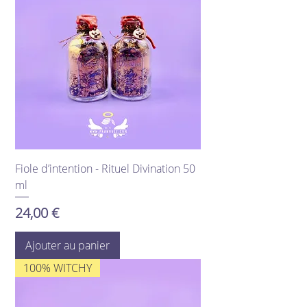
Fiole d’intention - Rituel Divination 50
ml
Prix
24,00 €
Ajouter au panier
100% WITCHY