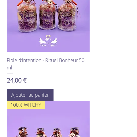
Fiole d’intention - Rituel Bonheur 50
ml
Prix
24,00 €
Ajouter au panier
100% WITCHY