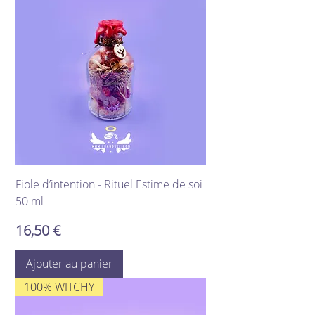
Fiole d’intention - Rituel Estime de soi
50 ml
Prix
16,50 €
Ajouter au panier
100% WITCHY