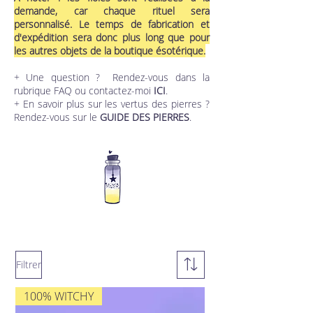
demande, car chaque rituel sera
personnalisé. Le temps de fabrication et
d'expédition sera donc plus long que pour
les autres objets de la boutique ésotérique.
+ Une question ? Rendez-vous dans la
rubrique
FAQ
ou contactez-moi
ICI
.
+ En savoir plus sur les vertus des pierres ?
Rendez-vous sur le
GUIDE DES PIERRES
.
Filtrer
100% WITCHY