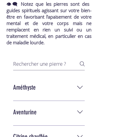
​👁‍🗨 Notez que les pierres sont des
guides spirituels agissant sur votre bien-
être en favorisant l’apaisement de votre
mental et de votre corps mais ne
remplacent en rien un suivi ou un
traitement médical, en particulier en cas
de maladie lourde.
Améthyste
L’Améthyste est amplificatrice
d’énergie et possède des propriétés
Aventurine
protectrices. Elle aide à l’élévation
spirituelle. Elle est très efficace pour
L’Aventurine est une pierre de
l’équilibre physique, mental et
douceur et d’apaisement. Elle
Citrine chauffée