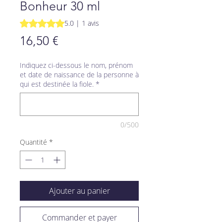
Bonheur 30 ml
La note est de 5.0 sur cinq étoiles selon 1 avis
5.0 | 1 avis
Prix
16,50 €
Indiquez ci-dessous le nom, prénom
et date de naissance de la personne à
qui est destinée la fiole.
*
0/500
Quantité
*
Ajouter au panier
Commander et payer