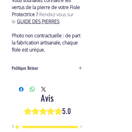
Vous souhaitez connaître les
vertus de la pierre de votre Fiole
Protectrice ?
Rendez-vous sur
le
GUIDE DES PIERRES
Photo non contractuelle : de part
la fabrication artisanale, chaque
fiole est unique.
Politique Retour
De part le procédé ritualisé et
personnalisé, cet objet n'est ni
échangeable, ni remboursable.
Avis
5.0
Noté 5 sur 5.
5
1