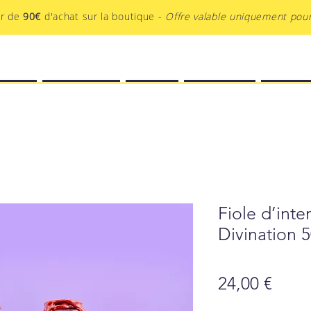
ir de
90€
d'achat sur la boutique -
Offre valable uniquement pour
EATIF
BOUTIQUE
BLOG
PODCAST
AU-DEL
Fiole d’inten
Divination 
Prix
24,00 €