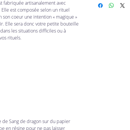
t fabriquée artisanalement avec
n'est ni échangeable,
 Elle est composée selon un rituel
en son coeur une intention « magique »
ir. Elle sera donc votre petite bouteille
ans les situations difficiles ou à
vos rituels.
re de Sang de dragon sur du papier
be en résine pour ne pas laisser