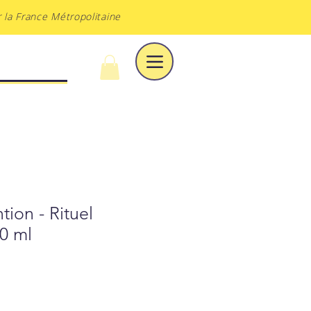
 la France Métropolitaine
À DU VOILE
tion - Rituel
50 ml