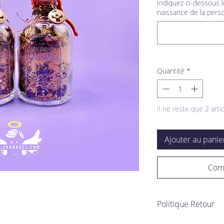
Indiquez ci-dessous 
naissance de la perso
Quantité
*
Il ne reste que 2 arti
Ajouter au panie
Com
Politique Retour
De part le procédé rit