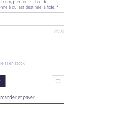
le nom, prénom et date de
nne à qui est destinée la fiole.
*
0/500
cle(s) en stock
r
mander et payer
ualisé et personnalisé, cet objet