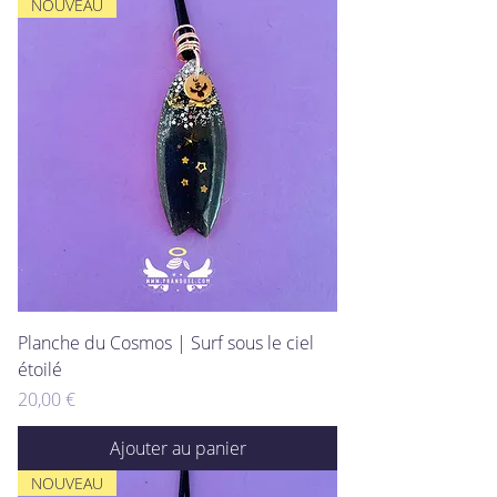
NOUVEAU
Planche du Cosmos | Surf sous le ciel
étoilé
Prix
20,00 €
Ajouter au panier
NOUVEAU