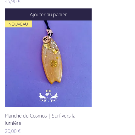
Prix
45,90 €
Ajouter au panier
NOUVEAU
Planche du Cosmos | Surf vers la
lumière
Prix
20,00 €