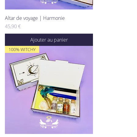
Altar de voyage | Harmonie
Prix
45,90 €
Ajouter au panier
100% WITCHY