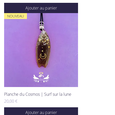
Ajouter au panier
NOUVEAU
Planche du Cosmos | Surf sur la lune
Prix
20,00 €
Ajouter au panier