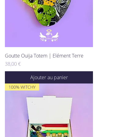
Goutte Ouija Totem | Elément Terre
Prix
38,00 €
Ajouter au panier
100% WITCHY