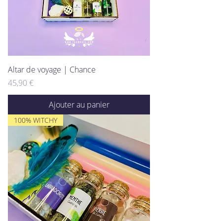
Altar de voyage | Chance
Prix
45,90 €
Ajouter au panier
100% WITCHY