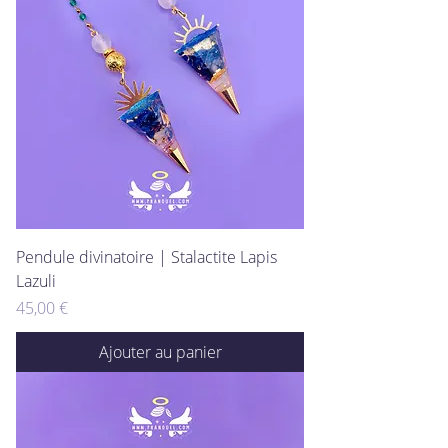
Pendule divinatoire | Stalactite Lapis
Lazuli
Prix
45,00 €
Ajouter au panier