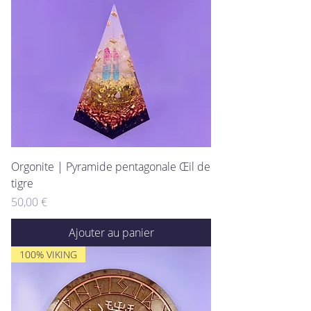
Orgonite | Pyramide pentagonale Œil de
tigre
Prix
50,00 €
Ajouter au panier
100% VIKING