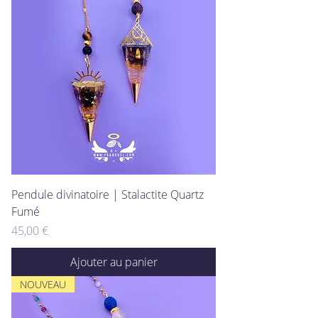
Pendule divinatoire | Stalactite Quartz
Fumé
Prix
45,00 €
Ajouter au panier
NOUVEAU