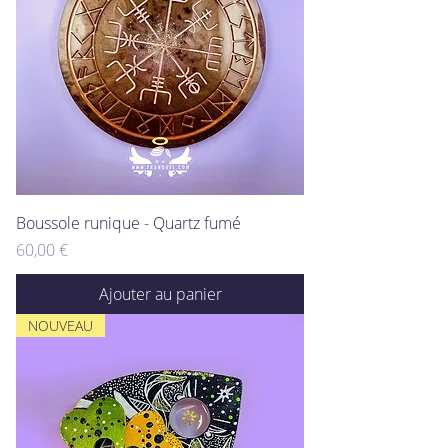
Boussole runique - Quartz fumé
Prix
60,00 €
Ajouter au panier
NOUVEAU