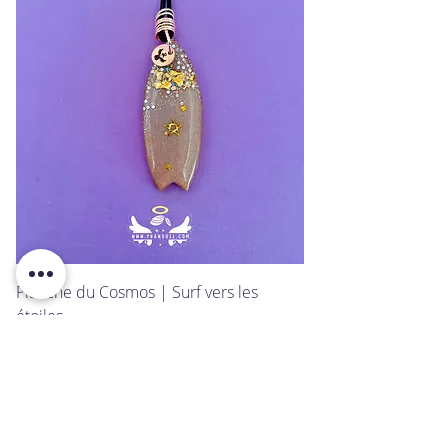
Planche du Cosmos | Surf vers les
étoiles
Prix
20,00 €
Ajouter au panier
NOUVEAU