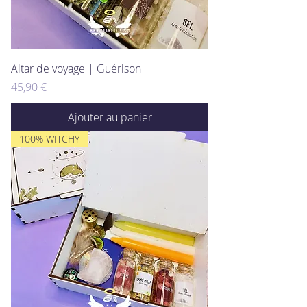
Altar de voyage | Guérison
Prix
45,90 €
Ajouter au panier
100% WITCHY