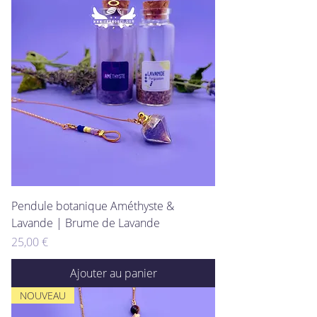
Pendule botanique Améthyste &
Lavande | Brume de Lavande
Prix
25,00 €
Ajouter au panier
NOUVEAU