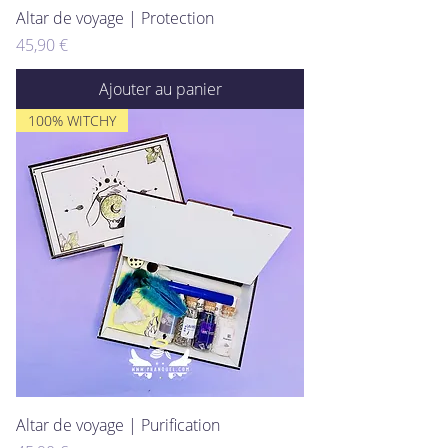
Altar de voyage | Protection
Prix
45,90 €
Ajouter au panier
100% WITCHY
Altar de voyage | Purification