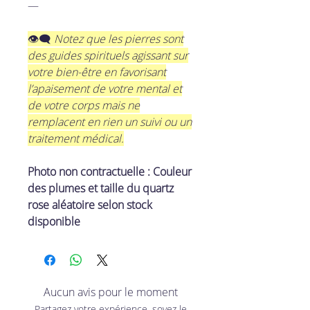
—
​👁‍🗨
Notez que les pierres sont
des guides spirituels agissant sur
votre bien-être en favorisant
l’apaisement de votre mental et
de votre corps mais ne
remplacent en rien un suivi ou un
traitement médical.
Photo non contractuelle : Couleur
des plumes et taille du quartz
rose aléatoire selon stock
disponible
Aucun avis pour le moment
Partagez votre expérience, soyez le