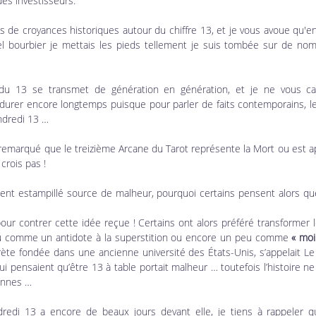
es investisseurs.
s de croyances historiques autour du chiffre 13, et je vous avoue qu'en é
el bourbier je mettais les pieds tellement je suis tombée sur de nom
 du 13 se transmet de génération en génération, et je ne vous ca
durer encore longtemps puisque pour parler de faits contemporains, les
ndredi 13 …
s remarqué que le treizième Arcane du Tarot représente la Mort ou est a
crois pas !
ement estampillé source de malheur, pourquoi certains pensent alors que
ur contrer cette idée reçue ! Certains ont alors préféré transformer l
u comme un antidote à la superstition ou encore un peu comme 
« moi
rète fondée dans une ancienne université des États-Unis, s’appelait Le 
i pensaient qu’être 13 à table portait malheur … toutefois l’histoire ne
onnes …
dredi 13 a encore de beaux jours devant elle, je tiens à rappeler qu