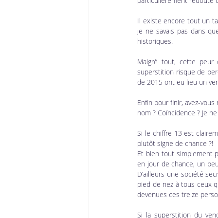
particulièrement redouté d
Il existe encore tout un ta
je ne savais pas dans qu
historiques.
Malgré tout, cette peur
superstition risque de per
de 2015 ont eu lieu un ve
Enfin pour finir, avez-vou
nom ? Coïncidence ? Je ne 
Si le chiffre 13 est clair
plutôt signe de chance ?!
Et bien tout simplement po
en jour de chance, un pe
D’ailleurs une société sec
pied de nez à tous ceux qu
devenues ces treize pers
Si la superstition du ven