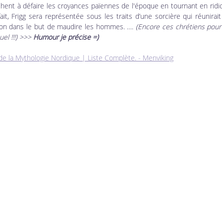
chent à défaire les croyances païennes de l'époque en tournant en ridicu
it, Frigg sera représentée sous les traits d’une sorcière qui réunirait
on dans le but de maudire les hommes. …. 
(Encore ces chrétiens pour 
el !!!) >>> 
Humour je précise =)
de la Mythologie Nordique | Liste Complète. - Menviking