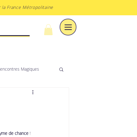
 la France Métropolitaine
À DU VOILE
encontres Magiques
nyme de chance
 ! 