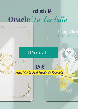
Exclusivité
Oracle
"Les
Essent
ielles"
Découvrir
35 €
exclusivité Le Petit Monde de Phanouël