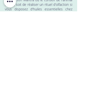
totem, soit de réaliser un rituel d'olfaction si
vous disposez d'huiles essentielles chez
vous.
(Toujours en respectant les
précautions d'emploi bien évidemment)
Dans le cadre de cet oracle, vous trouverez
aussi 6 synergies à réaliser en olfaction ou
en diffusion dans votre intérieur. Toutes les
huiles indiquées dans nos synergies font
parties du jeu et disposent toutes de leur
fiche explicative dans le livret qui
l'accompagne. D'ailleurs, ça vous dit de
découvrir le livret ?
Découvrir le livret
Un Oracle 100% Made in France !