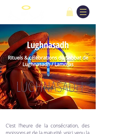
Lughnasadh
Rituels & célébrations du Sabbat de
Lughnasadh / Lammas
Initié
Rituels
C’est l’heure de la consécration, des 
moissons et de la maturité, voici venu la 