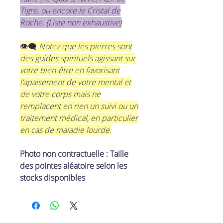
Tigre, ou encore le Cristal de
Roche. (Liste non exhaustive)
​👁‍🗨
Notez que les pierres sont
des guides spirituels agissant sur
votre bien-être en favorisant
l’apaisement de votre mental et
de votre corps mais ne
remplacent en rien un suivi ou un
traitement médical, en particulier
en cas de maladie lourde.
Photo non contractuelle : Taille
des pointes aléatoire selon les
stocks disponibles