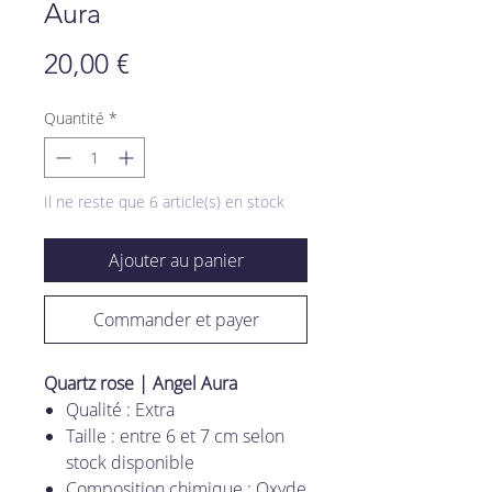
Aura
Prix
20,00 €
Quantité
*
Il ne reste que 6 article(s) en stock
Ajouter au panier
Commander et payer
Quartz rose | Angel Aura
Qualité : Extra
Taille : entre 6 et 7 cm selon
stock disponible
Composition chimique : Oxyde