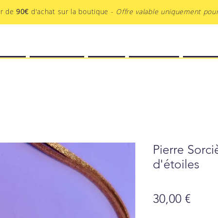
ir de
90€
d'achat sur la boutique -
Offre valable uniquement pour
EATIF
BOUTIQUE
BLOG
PODCAST
AU-DEL
Pierre Sorci
d'étoiles
Prix
30,00 €