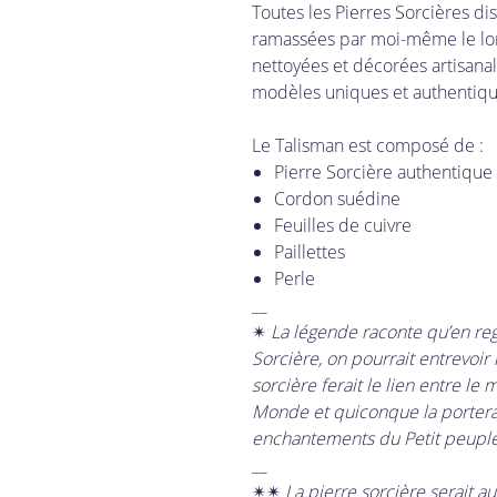
Toutes les Pierres Sorcières di
ramassées par moi-même le long
nettoyées et décorées artisana
modèles uniques et authentiqu
Le Talisman est composé de :
Pierre Sorcière authentique
Cordon suédine
Feuilles de cuivre
Paillettes
Perle
__
✴
La légende raconte qu’en rega
Sorcière, on pourrait entrevoir 
sorcière ferait le lien entre l
Monde et quiconque la porterai
enchantements du Petit peuple
__
✴✴
La pierre sorcière serait au