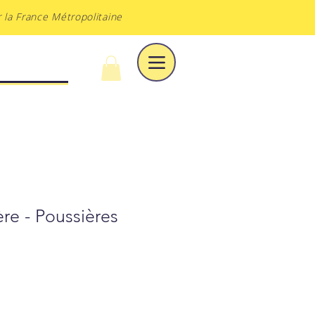
 la France Métropolitaine
À DU VOILE
ère - Poussières