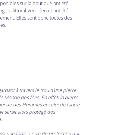
confèrent aux pierre
sponibles sur la boutique ont été
C'est d'ailleurs pour 
 du littoral Vendéen et ont été
de puissants talisma
lement. Elles sont donc toutes des
protection et de purif
es.
la légende raconte qu
mouvement.
rdant à travers le trou d’une pierre
le Monde des fées. En effet, la pierre
e monde des Hommes et celui de l’autre
t serait alors protégé des
.
ssi une forte pierre de protection qui