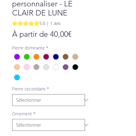
personnaliser - LE
CLAIR DE LUNE
La note est de 5.0 sur cinq étoiles selon 1 avis
5.0 | 1 avis
Prix
À partir de
40,00€
promotionnel
Pierre dominante
*
Pierre secondaire
*
Ornement
*