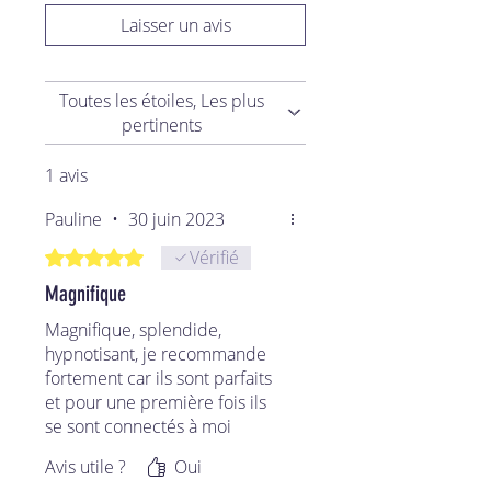
Laisser un avis
Toutes les étoiles, Les plus
pertinents
1 avis
Pauline
•
30 juin 2023
Noté 5 sur 5.
Vérifié
Magnifique
Magnifique, splendide,
hypnotisant, je recommande
fortement car ils sont parfaits
et pour une première fois ils
se sont connectés à moi
directement ! Merci encore
Avis utile ?
Oui
pour ses merveilles c’est