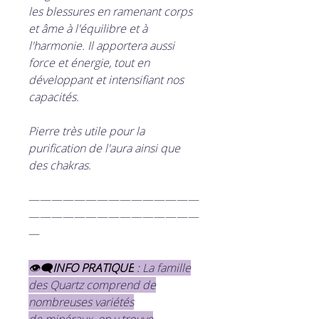
les blessures en ramenant corps
et âme à l'équilibre et à
l'harmonie. Il apportera aussi
force et énergie, tout en
développant et intensifiant nos
capacités.
Pierre très utile pour la
purification de l'aura ainsi que
des chakras.
———————————————
———————————————
—
👁‍🗨
INFO PRATIQUE
:
La famille
des Quartz comprend de
nombreuses variétés
de minéraux, on y trouve