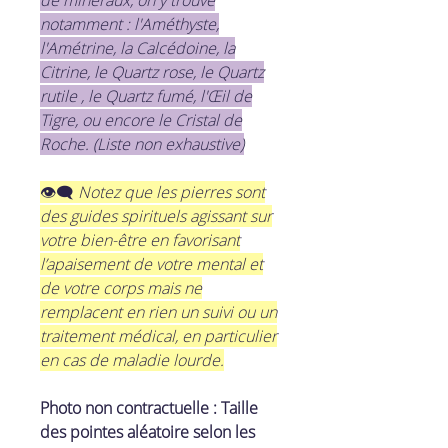
notamment : l'Améthyste,
l'Amétrine, la Calcédoine, la
Citrine, le Quartz rose, le Quartz
rutile , le Quartz fumé, l'Œil de
Tigre, ou encore le Cristal de
Roche. (Liste non exhaustive)
​👁‍🗨
Notez que les pierres sont
des guides spirituels agissant sur
votre bien-être en favorisant
l’apaisement de votre mental et
de votre corps mais ne
remplacent en rien un suivi ou un
traitement médical, en particulier
en cas de maladie lourde.
Photo non contractuelle : Taille
des pointes aléatoire selon les