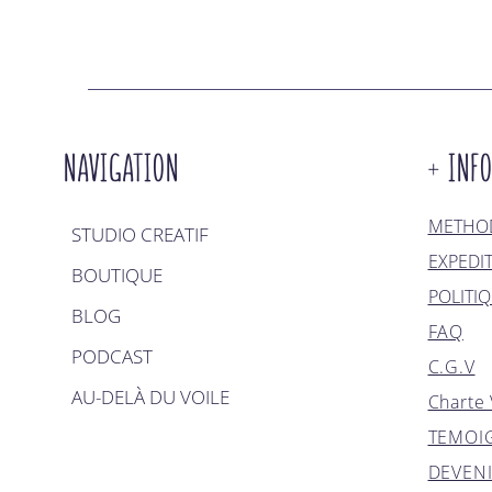
NAVIGATION
+ INF
METHOD
STUDIO CREATIF
EXPEDI
BOUTIQUE
POLITI
BLOG
FAQ
PODCAST
C.G.V
AU-DELÀ DU VOILE
Charte 
TEMOI
DEVEN