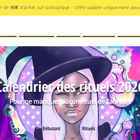
ir de
90€
d'achat sur la boutique -
Offre valable uniquement pour
EATIF
BOUTIQUE
BLOG
PODCAST
AU-DEL
Calendrier des rituels 202
Pour ne manquer aucun rituel de l'année !
Débutant
Rituels