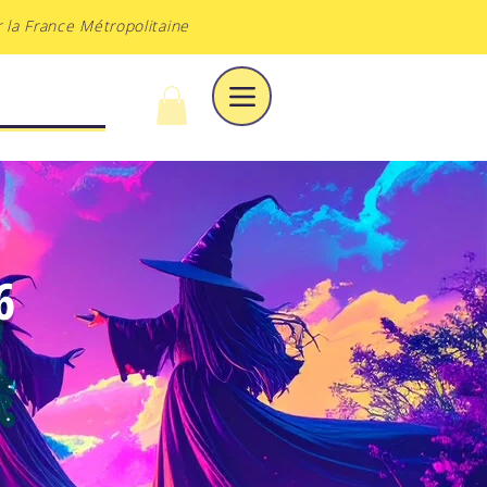
 la France Métropolitaine
À DU VOILE
6