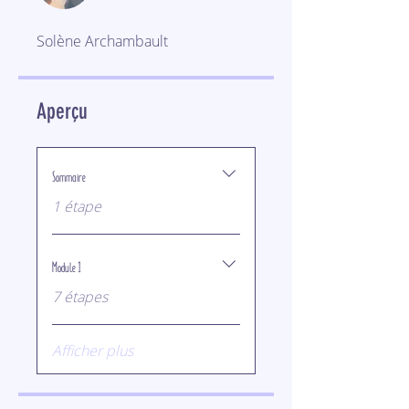
Solène Archambault
Aperçu
Sommaire
.
1 étape
Module 1
.
7 étapes
Afficher plus