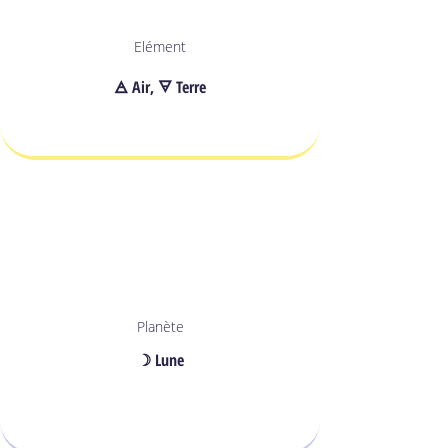
Elément
🜁 Air, 🜃 Terre
Planète
☽ Lune