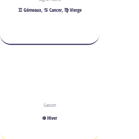
♊︎ Gémeaux, ♋︎ Cancer, ♍︎ Vierge
Saison
❄️ Hiver