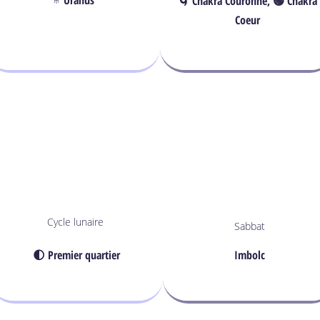
🌀 Chakra Couronne, 🟢 Chakra
Coeur
Cycle lunaire
Sabbat
🌓 Premier quartier
Imbolc