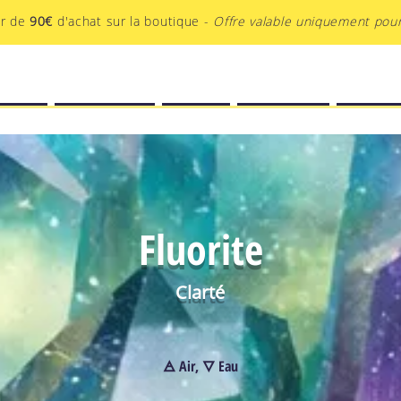
ir de
90€
d'achat sur la boutique -
Offre valable uniquement pour
EATIF
BOUTIQUE
BLOG
PODCAST
AU-DEL
Fluorite
Clarté
🜁 Air, 🜄 Eau