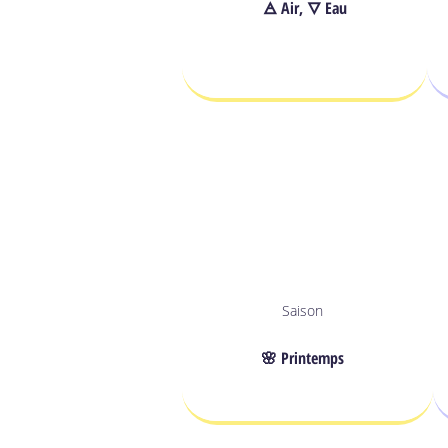
🜁 Air, 🜄 Eau
Saison
🌸 Printemps