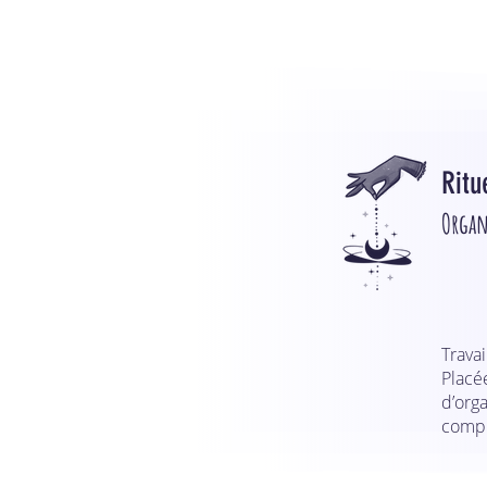
Ritu
Organ
Travai
Placé
d’org
compl