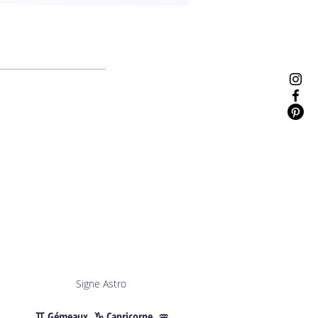
Signe Astro
♊︎ Gémeaux, ♑︎ Capricorne, ♒︎